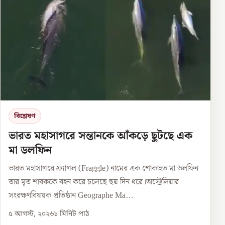
বিশ্লেষণ
ভারত মহাসাগরে সন্তানকে আঁকড়ে ছুটছে এক
মা ডলফিন
ভারত মহাসাগরে ফ্র্যাগল (Fraggle) নামের এক শোকাহত মা ডলফিন
তার মৃত শাবককে বহন করে চলেছে ছয় দিন ধরে।অস্ট্রেলিয়ার
সংরক্ষণবিষয়ক প্রতিষ্ঠান Geographe Ma...
৫ আগস্ট, ২০২৬
১
মিনিট পাঠ