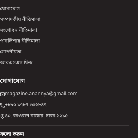
যোগাযোগ
সম্পাদকীয় নীতিমালা
সংশোধন নীতিমালা
পাবলিশার নীতিমালা
গোপনীয়তা
আরএসএস ফিড
যোগাযোগ
magazine.anannya@gmail.com
+৮৮০ ১৭৮৭-৬৫৬৮৪৭
৪০, কাওরান বাজার, ঢাকা-১২১৫
ফলো করুন