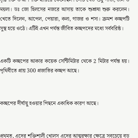
দৃষ্টিশক্তি ও ঘ্রাণশক্তি হারিয়ে ফেলেছিল। সেটি খেত শুধু পাতা, ডাল ও
ময়লা। ডঃ জো হিলসের নজরে আসায় তাকে শুশ্রূষা শুরু করলেন।
খেতে দিলেন, আপেল, পেয়ারা, কলা, গাজর ও শসা। ক্রমশ কচ্ছপটি
সুস্থ হয়ে ওঠে। এটিই এখন পর্যন্ত জীবিত কচ্ছপদের মধ্যে সর্ববরিষ্ঠ।
একটি কচ্ছপের আকার কয়েক সেন্টিমিটার থেকে 2 মিটার পর্যন্ত হয়।
পৃথিবীতে প্রায় 300 প্রজাতির কচ্ছপ আছে।
কচ্ছপের দীর্ঘায়ু হওয়ার পিছনে একাধিক কারণ আছে।
প্রথমত, এদের শক্তিশালী খোলস এদের আত্মরক্ষার ক্ষেত্রে সবচেয়ে বড়