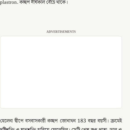
plastron. কচ্ছপ দীর্ঘকাল বেঁচে থাকে।
ADVERTISEMENTS
হেলেনা দ্বীপে বসবাসকারী কচ্ছপ জোনাথন 183 বছর বয়সী। ক্রমেই