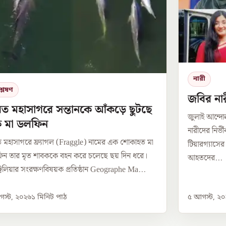
নারী
্লেষণ
জবির নার
ত মহাসাগরে সন্তানকে আঁকড়ে ছুটছে
জুলাই আন্দ
 মা ডলফিন
নারীদের নির্
 মহাসাগরে ফ্র্যাগল (Fraggle) নামের এক শোকাহত মা
টিয়ারগ্যাসে
ন তার মৃত শাবককে বহন করে চলেছে ছয় দিন ধরে।
আহতদের...
্রেলিয়ার সংরক্ষণবিষয়ক প্রতিষ্ঠান Geographe Ma...
স্ট, ২০২৬
১
মিনিট পাঠ
৫ আগস্ট, ২