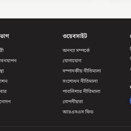
িভাগ
ওয়েবসাইট
রী
অনন্যা সম্পর্কে
ীবনযাপন
যোগাযোগ
্থ্য
সম্পাদকীয় নীতিমালা
যাশন
সংশোধন নীতিমালা
বার
পাবলিশার নীতিমালা
িনোদন
গোপনীয়তা
আরএসএস ফিড