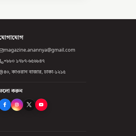
যোগাযোগ
magazine.anannya@gmail.com
+৮৮০ ১৭৮৭-৬৫৬৮৪৭
৪০, কাওরান বাজার, ঢাকা-১২১৫
ফলো করুন