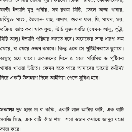
কলিজা লোহার চাহিদা পূরণ করবে। চিনির শরবত, কোকা-কোলা,
ফান্টা ইত্যাদি মৃদু পানীয়, সব রকম মিষ্টি, তেলে ভাজা খাবার,
চর্বিযুক্ত মাংস, তৈলাক্ত মাছ, বাদাম, শুকনা ফল, ঘি, মাখন, সর,
প্রক্রিয়া জাত করা স্নাক ফুড, স্টার্চ যুক্ত সবজি (যেমন- আলু, ভুট্টা,
মিষ্টি আলু) ইত্যাদি পরিহার করতে হবে। অনেকের ভ্রান্ত ধারণা কম
খেয়ে, না খেয়ে ওজন কমবে। কিন্তু এতে সে পুষ্টিহীনতাতে ভুগবে।
অসুস্থ হয়ে যাবে। একজনের দিনে ৫ বেলা পরিমিত ও পুষ্টিকর
খাবার খাওয়া উচিত। কেমন হতে পারে আমাদের ডায়েট রুটিন?
নিচে একটি উদাহরণ দিলে আইডিয়া পেতে সুবিধা হবে।
সকালঃ
দুধ ছাড়া চা বা কফি, একটি লাল আটার রুটি, এক বাটি
সবজি সিদ্ধ, এক বাটি কাঁচা শসা। শসা ওজন কমাতে জাদুর মতো
কাজ করে।