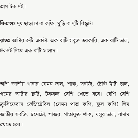
গ্রাম টক দই।
বিকালঃ
দুধ ছাড়া চা বা কফি, মুড়ি বা দুটি বিস্কুট।
রাতঃ
আটার রুটি একটা, এক বাটি সবুজ তরকারি, এক বাটি ডাল,
টকদই দিয়ে এক বাটি সালাদ।
আঁশ জাতীয় খাবার যেমন ডাল, শাক, সবজি, ঢেঁকি ছাঁটা চাল,
গমের আটার রুটি, টকফল বেশি খেতে হবে। বেশি বেশি
ক্রুসিফেরাস ভেজিটেবিল (যেমন পাতা কপি, ফুল কপি) শিম
জাতীয় সবজি, টমেটো, গাজর, পাতাযুক্ত শাক, মসুর ডাল, বাদাম
খেতে হবে।