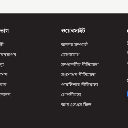
িভাগ
ওয়েবসাইট
রী
অনন্যা সম্পর্কে
ীবনযাপন
যোগাযোগ
্থ্য
সম্পাদকীয় নীতিমালা
যাশন
সংশোধন নীতিমালা
বার
পাবলিশার নীতিমালা
িনোদন
গোপনীয়তা
আরএসএস ফিড