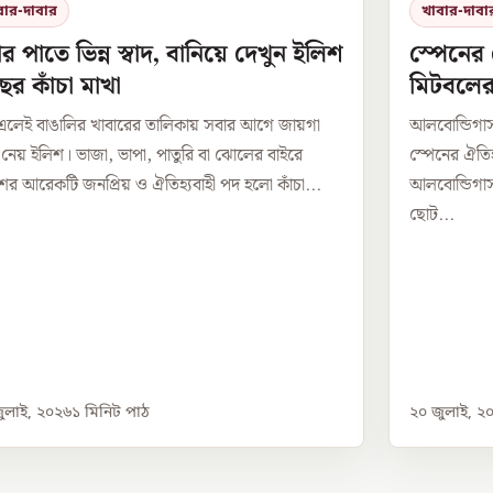
বার-দাবার
খাবার-দাবা
ষার পাতে ভিন্ন স্বাদ, বানিয়ে দেখুন ইলিশ
স্পেনের 
ের কাঁচা মাখা
মিটবলের 
া এলেই বাঙালির খাবারের তালিকায় সবার আগে জায়গা
আলবোন্ডিগাস 
নেয় ইলিশ। ভাজা, ভাপা, পাতুরি বা ঝোলের বাইরে
স্পেনের ঐতিহ
ের আরেকটি জনপ্রিয় ও ঐতিহ্যবাহী পদ হলো কাঁচা...
আলবোন্ডিগা
ছোট...
ুলাই, ২০২৬
১
মিনিট পাঠ
২০ জুলাই, ২