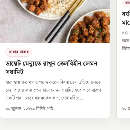
খা
বর্
মাছ
বর্ষ
করে 
ইলিশ
খাবার-দাবার
ডায়েট মেন্যুতে রাখুন তেলবিহীন লেমন
সয়ামিট
যারা স্বাস্থ্যকর খাবার পছন্দ করেন কিংবা তেল এড়িয়ে চলতে
চান, তাদের জন্য তেল ছাড়া লেমন সয়ামিট হতে পারে দারুণ
একটি পদ। লেবুর হালকা টক স্বাদ, গোলমরিচে...
৩০ জুলাই, ২০২৬
১
মিনিট পাঠ
২০ জ