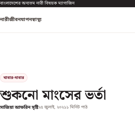
বাংলাদেশের অন্যতম নারী বিষয়ক ম্যাগাজিন
নারী
জীবনযাপন
স্বাস্থ্য
খাবার-দাবার
শুকনো মাংসের ভর্তা
সাজিয়া আফরিন সৃষ্টি
২৫ জুলাই, ২০২১
১
মিনিট পাঠ