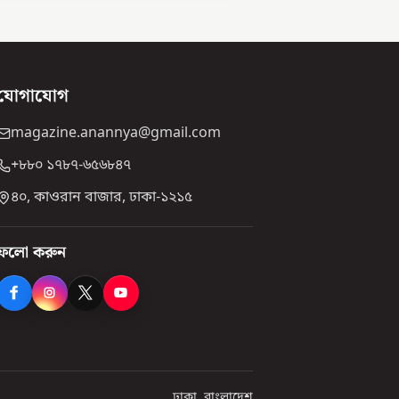
যোগাযোগ
magazine.anannya@gmail.com
+৮৮০ ১৭৮৭-৬৫৬৮৪৭
৪০, কাওরান বাজার, ঢাকা-১২১৫
ফলো করুন
ঢাকা, বাংলাদেশ