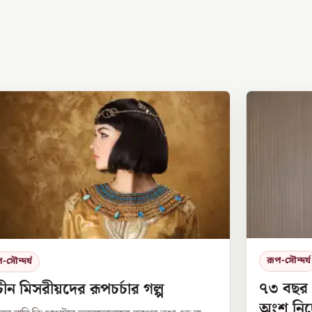
রূপ-সৌন্দর্য
-সৌন্দর্য
৭৩ বছর প
াচীন মিসরীয়দের রূপচর্চার গল্প
অংশ নিচ্