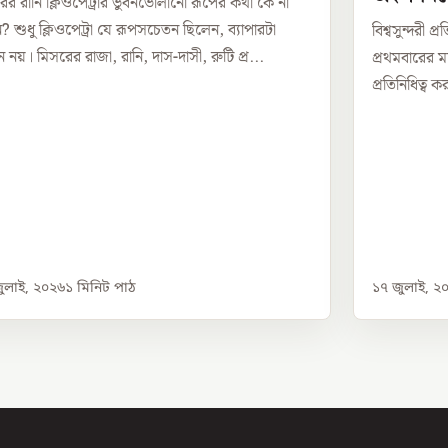
ের রানি ক্লিওপেট্রার ভুবনভোলানো রূপের কথা কে না
? শুধু ক্লিওপেট্রা যে রূপসচেতন ছিলেন, ব্যাপারটা
বিশ্বসুন্দরী 
 নয়। মিসরের রাজা, রানি, দাস-দাসী, রুটি প্র...
প্রথমবারের ম
প্রতিনিধিত্ব ক
ুলাই, ২০২৬
১
মিনিট পাঠ
১৭ জুলাই, ২