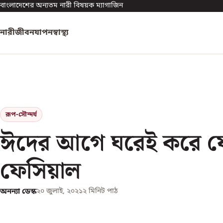
বাংলাদেশের অন্যতম নারী বিষয়ক ম্যাগাজিন
নারী
জীবনযাপন
স্বাস্থ্য
রূপ-সৌন্দর্য
ঈদের আগে ঘরেই করে ফ
ফেসিয়াল
অনন্যা ডেস্ক
২০ জুলাই, ২০২১
২
মিনিট পাঠ