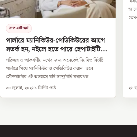
মিসর
জানে
তেমন
রূপ-সৌন্দর্য
পার্লারে ম্যানিকিউর-পেডিকিউরের আগে
সতর্ক হন, নইলে হতে পারে হেপাটাইটিস
সংক্রমণ
পরিচ্ছন্ন ও আকর্ষণীয় নখের জন্য অনেকেই নিয়মিত বিউটি
পার্লারে গিয়ে ম্যানিকিউর ও পেডিকিউর করান। তবে
সৌন্দর্যচর্চার এই অভ্যাসে যদি স্বাস্থ্যবিধি যথাযথভ...
৩০ জুলাই, ২০২৬
১
মিনিট পাঠ
২৬ জ