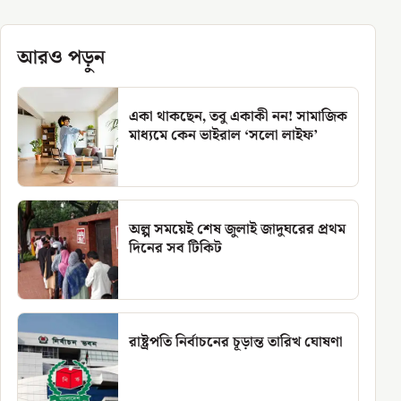
আরও পড়ুন
একা থাকছেন, তবু একাকী নন! সামাজিক
মাধ্যমে কেন ভাইরাল ‘সলো লাইফ’
অল্প সময়েই শেষ জুলাই জাদুঘরের প্রথম
দিনের সব টিকিট
রাষ্ট্রপতি নির্বাচনের চূড়ান্ত তারিখ ঘোষণা