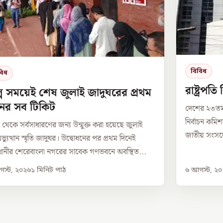
বিবিধ
বিধ
রাষ্ট্রপত
্প সময়েই শেষ জুলাই জাদুঘরের প্রথম
নের সব টিকিট
দেশের ২৩তম 
নির্বাচন কম
েকে সর্বসাধারণের জন্য উন্মুক্ত করা হয়েছে জুলাই
জাতীয় সংসদের
্যুত্থান স্মৃতি জাদুঘর। উদ্বোধনের পর প্রথম দিনেই
ানীর শেরেবাংলা নগরের সাবেক গণভবনে অবস্থিত...
স্ট, ২০২৬
১
মিনিট পাঠ
৬ আগস্ট, ২