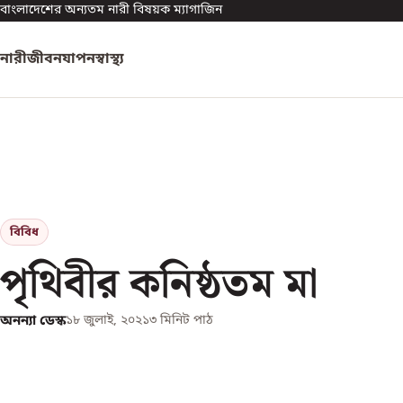
বাংলাদেশের অন্যতম নারী বিষয়ক ম্যাগাজিন
নারী
জীবনযাপন
স্বাস্থ্য
বিবিধ
পৃথিবীর কনিষ্ঠতম মা
অনন্যা ডেস্ক
১৮ জুলাই, ২০২১
৩
মিনিট পাঠ