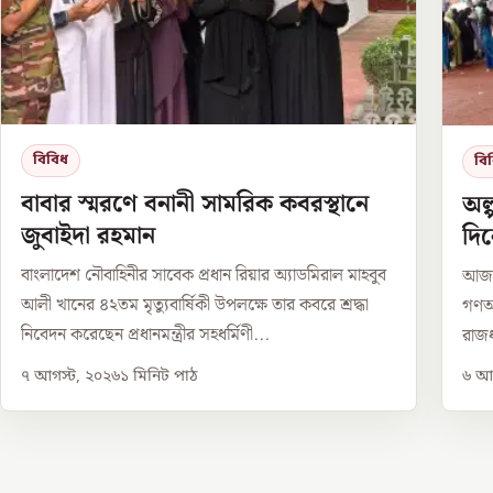
বিবিধ
বি
বাবার স্মরণে বনানী সামরিক কবরস্থানে
অল
জুবাইদা রহমান
দি
বাংলাদেশ নৌবাহিনীর সাবেক প্রধান রিয়ার অ্যাডমিরাল মাহবুব
আজ থ
আলী খানের ৪২তম মৃত্যুবার্ষিকী উপলক্ষে তার কবরে শ্রদ্ধা
গণঅভ
নিবেদন করেছেন প্রধানমন্ত্রীর সহধর্মিণী...
রাজধ
৭ আগস্ট, ২০২৬
১
মিনিট পাঠ
৬ আগ