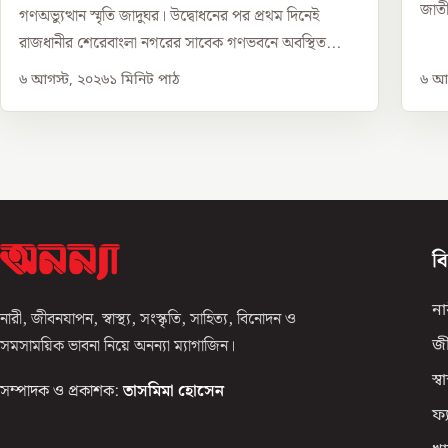
জাতী
গণঅভ্যুত্থান স্মৃতি জাদুঘর। উদ্বোধনের পর প্রথম দিনেই
রাজধানীর শেরেবাংলা নগরের সাবেক গণভবনে অবস্থিত...
৬ আগস্ট, ২০২৬
১
মিনিট পাঠ
৬ আগ
ব
না
নারী, জীবনযাপন, স্বাস্থ্য, সংস্কৃতি, সাহিত্য, বিনোদন ও
সমসাময়িক ভাবনা নিয়ে অনন্যা ম্যাগাজিন।
জ
স্বাস
সম্পাদক ও প্রকাশক:
তাসমিমা হোসেন
ফ্