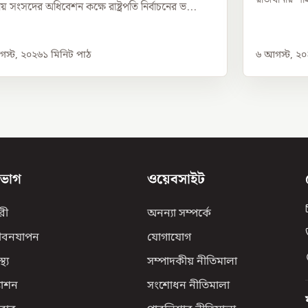
য় সংসদের অধিবেশন কক্ষে রাষ্ট্রপতি নির্বাচনের ভ...
স্ট, ২০২৬
১
মিনিট পাঠ
৬ আগস্ট, ২
িভাগ
ওয়েবসাইট
রী
অনন্যা সম্পর্কে
ীবনযাপন
যোগাযোগ
্থ্য
সম্পাদকীয় নীতিমালা
যাশন
সংশোধন নীতিমালা