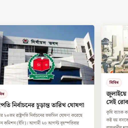
বিবিধ
জুলাইয়ে
বিধ
সেই রোব
্ট্রপতি নির্বাচনের চূড়ান্ত তারিখ ঘোষণা
কৃষি ব্যাংক ক
র ২৩তম রাষ্ট্রপতি নির্বাচনের তফসিল ঘোষণা করেছে
কষ্ট হয় বসত
বাচন কমিশন (ইসি)। আগামী ২০ আগস্ট বৃহস্পতিবার
রাজধানীর শাহ