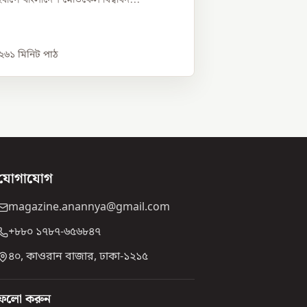
০২৬
১
মিনিট পাঠ
যোগাযোগ
magazine.anannya@gmail.com
+৮৮০ ১৭৮৭-৬৫৬৮৪৭
৪০, কাওরান বাজার, ঢাকা-১২১৫
ফলো করুন