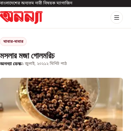
বাংলাদেশের অন্যতম নারী বিষয়ক ম্যাগাজিন
খাবার-দাবার
মসলার মজা গোলমরিচ
অনন্যা ডেস্ক
৫ জুলাই, ২০২১
২
মিনিট পাঠ