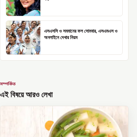
এসএসসি ও সমমানের ফল সোমবার, এসএমএস ও
অনলাইনে দেখার নিয়ম
সম্পর্কিত
এই বিষয়ে আরও লেখা