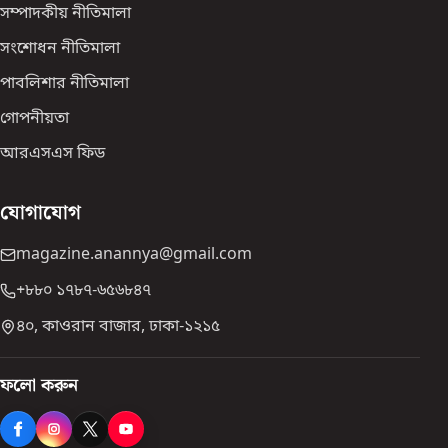
সম্পাদকীয় নীতিমালা
সংশোধন নীতিমালা
পাবলিশার নীতিমালা
গোপনীয়তা
আরএসএস ফিড
যোগাযোগ
magazine.anannya@gmail.com
+৮৮০ ১৭৮৭-৬৫৬৮৪৭
৪০, কাওরান বাজার, ঢাকা-১২১৫
ফলো করুন