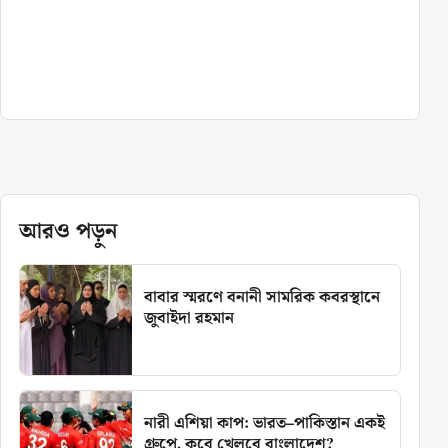
আরও পড়ুন
বাবার স্মরণে বনানী সামরিক কবরস্থানে
জুবাইদা রহমান
নারী এশিয়া কাপ: ভারত–পাকিস্তান একই
গ্রুপে, কবে খেলবে বাংলাদেশ?