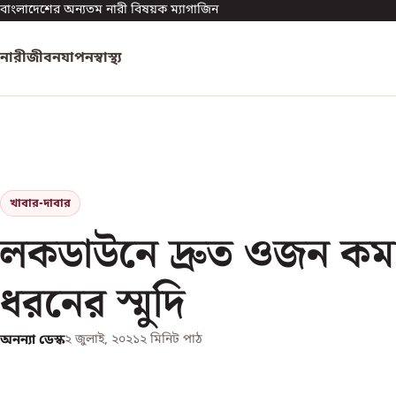
বাংলাদেশের অন্যতম নারী বিষয়ক ম্যাগাজিন
নারী
জীবনযাপন
স্বাস্থ্য
খাবার-দাবার
লকডাউনে দ্রুত ওজন কম
ধরনের স্মুদি
অনন্যা ডেস্ক
২ জুলাই, ২০২১
২
মিনিট পাঠ