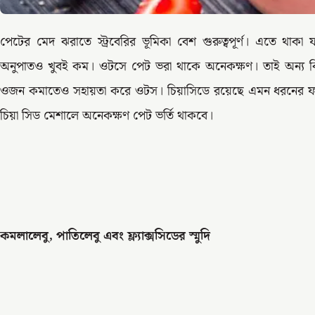
পেটের মেদ ঝরাতে স্ট্রবেরির ভূমিকা বেশ গুরুত্বপূর্ণ। এতে থা
অনুপাতও খুবই কম। ওটসে পেট ভরা থাকে অনেকক্ষণ। তাই অন্য কি
ওজন কমাতেও সহায়তা করে ওটস। চিয়াসিডে রয়েছে এমন ধরনের ফাইবার, য
চিয়া সিড মেশালে অনেকক্ষণ পেট ভর্তি থাকবে।
কমলালেবু, পাতিলেবু এবং ফ্ল্যাক্সসিডের স্মুদি