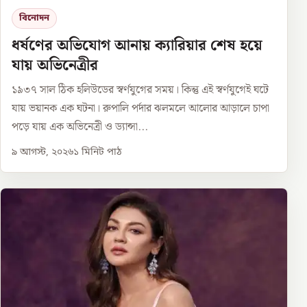
বিনোদন
ধর্ষণের অভিযোগ আনায় ক্যারিয়ার শেষ হয়ে
যায় অভিনেত্রীর
১৯৩৭ সাল ঠিক হলিউডের স্বর্ণযুগের সময়। কিন্তু এই স্বর্ণযুগেই ঘটে
যায় ভয়ানক এক ঘটনা। রুপালি পর্দার ঝলমলে আলোর আড়ালে চাপা
পড়ে যায় এক অভিনেত্রী ও ড্যান্সা...
৯ আগস্ট, ২০২৬
১
মিনিট পাঠ