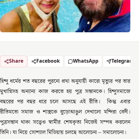
Share
Facebook
WhatsApp
Telegram
হিন্দু ধর্মের শত বছরের পুরনো প্রথা অনুযায়ী কারো মৃত্যুর পর তার
মুখাগ্নিসহ অন্যান্য কাজ করতে হয় পুত্র সন্তানকে। হিন্দুসমাজে
বছরের পর বছর ধরে চলে আসছে এই রীতি। কিন্তু এবার
রীতিমতো সমাজ ও শাস্ত্রকে বুড়োআঙুল দেখালো মন্দিরা বেদী।
পুত্রসন্তান থাকা সত্ত্বেও স্বামীর শেষকৃত্য নিজেই সম্পন্ন করলেন
তিনি। যা নিয়ে সোশ্যাল মিডিয়ায় চলছে আলোচনা – সমালোচনা।