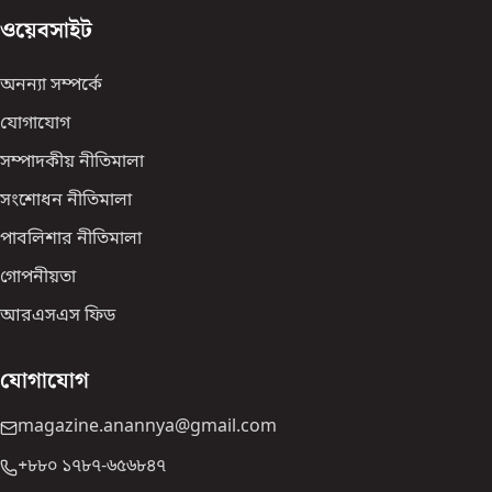
ওয়েবসাইট
অনন্যা সম্পর্কে
যোগাযোগ
সম্পাদকীয় নীতিমালা
সংশোধন নীতিমালা
পাবলিশার নীতিমালা
গোপনীয়তা
আরএসএস ফিড
যোগাযোগ
magazine.anannya@gmail.com
+৮৮০ ১৭৮৭-৬৫৬৮৪৭