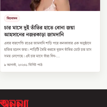
বিনোদন
চার মাসে দুই তাঁতির হাতে বোনা জয়া
আহসানের নজরকাড়া জামদানি
এবার বারগেন্ডি রঙের জামদানি শাড়ি পরে কলকাতার এক অনুষ্ঠানে
হাজির হলেন জয়া। শাড়িটি তৈরি করতে দুজন তাঁতির মোট চার মাস
সময় লেগেছে। এই চার মাসে তাঁরা দিন-...
৯ আগস্ট, ২০২৬
১
মিনিট পাঠ