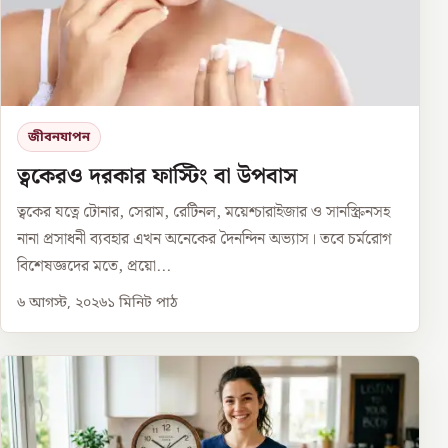
জীবনযাপন
ত্বকেরও দরকার ফাস্টিং বা উপবাস
ত্বকের যত্নে টোনার, সেরাম, রেটিনল, ময়েশ্চারাইজার ও সানস্ক্রিনসহ
নানা প্রসাধনী ব্যবহার এখন অনেকের দৈনন্দিন অভ্যাস। তবে চর্মরোগ
বিশেষজ্ঞদের মতে, প্রয়ো...
৬ আগস্ট, ২০২৬
১
মিনিট পাঠ