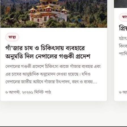
স্বাস্
প্
স্বাস্থ্য
হঠাৎ
কিংব
গাঁ’জার চাষ ও চিকিৎসায় ব্যবহারে
প্যা
অনুমতি দিল নেপালের গণ্ডকী প্রদেশ
নেপালের গণ্ডকী প্রদেশে চিকিৎসা কাজে গাঁজার ব্যবহার এবং
এর চাষের আনুষ্ঠানিক অনুমোদন দেওয়া হয়েছে। যদিও
নেপালের জাতীয় আইনে গাঁজার উৎপাদন, বহন ও ব্যবহা...
৬ আগস্ট, ২০২৬
১
মিনিট পাঠ
৬ আগ