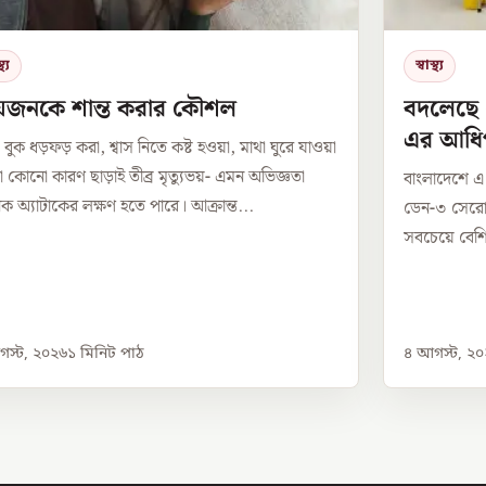
থ্য
স্বাস্থ্য
রিয়জনকে শান্ত করার কৌশল
বদলেছে 
এর আধি
 বুক ধড়ফড় করা, শ্বাস নিতে কষ্ট হওয়া, মাথা ঘুরে যাওয়া
া কোনো কারণ ছাড়াই তীব্র মৃত্যুভয়- এমন অভিজ্ঞতা
বাংলাদেশে এ ব
নিক অ্যাটাকের লক্ষণ হতে পারে। আক্রান্ত...
ডেন-৩ সেরোট
সবচেয়ে বেশি
স্ট, ২০২৬
১
মিনিট পাঠ
৪ আগস্ট, ২