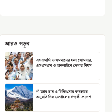
আরও পড়ুন
এসএসসি ও সমমানের ফল সোমবার,
এসএমএস ও অনলাইনে দেখার নিয়ম
গাঁ’জার চাষ ও চিকিৎসায় ব্যবহারে
অনুমতি দিল নেপালের গণ্ডকী প্রদেশ