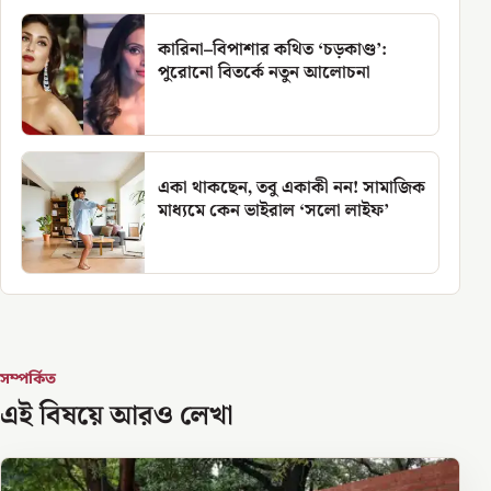
কারিনা–বিপাশার কথিত ‘চড়কাণ্ড’:
পুরোনো বিতর্কে নতুন আলোচনা
একা থাকছেন, তবু একাকী নন! সামাজিক
মাধ্যমে কেন ভাইরাল ‘সলো লাইফ’
সম্পর্কিত
এই বিষয়ে আরও লেখা