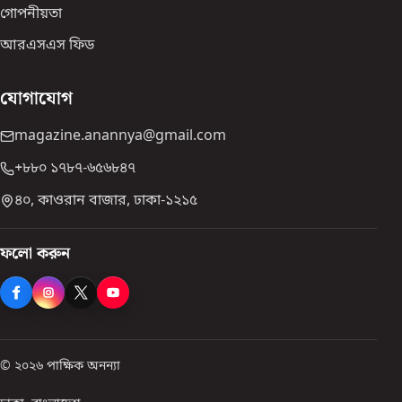
গোপনীয়তা
আরএসএস ফিড
যোগাযোগ
magazine.anannya@gmail.com
+৮৮০ ১৭৮৭-৬৫৬৮৪৭
৪০, কাওরান বাজার, ঢাকা-১২১৫
ফলো করুন
© ২০২৬ পাক্ষিক অনন্যা