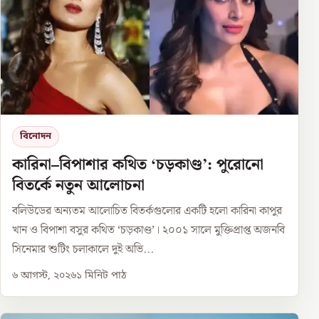
বিনোদন
কারিনা–বিপাশার কথিত ‘চড়কাণ্ড’: পুরোনো
বিতর্কে নতুন আলোচনা
বলিউডের অন্যতম আলোচিত বিতর্কগুলোর একটি হলো কারিনা কাপুর
খান ও বিপাশা বসুর কথিত ‘চড়কাণ্ড’। ২০০১ সালে মুক্তিপ্রাপ্ত অজনবি
সিনেমার শুটিং চলাকালে দুই অভি...
৬ আগস্ট, ২০২৬
১
মিনিট পাঠ