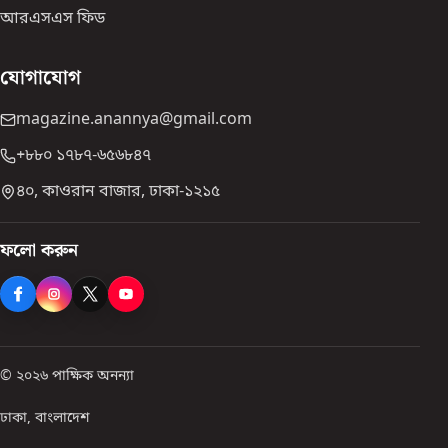
আরএসএস ফিড
যোগাযোগ
magazine.anannya@gmail.com
+৮৮০ ১৭৮৭-৬৫৬৮৪৭
৪০, কাওরান বাজার, ঢাকা-১২১৫
ফলো করুন
© ২০২৬ পাক্ষিক অনন্যা
ঢাকা, বাংলাদেশ