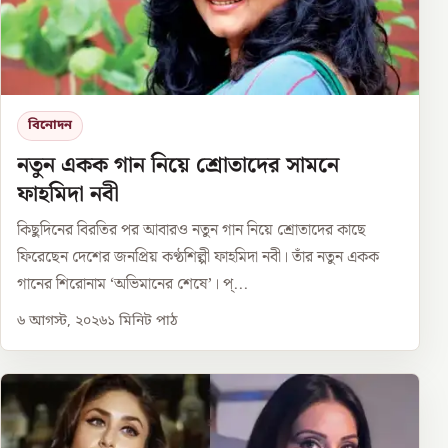
বিনোদন
নতুন একক গান নিয়ে শ্রোতাদের সামনে
ফাহমিদা নবী
কিছুদিনের বিরতির পর আবারও নতুন গান নিয়ে শ্রোতাদের কাছে
ফিরেছেন দেশের জনপ্রিয় কণ্ঠশিল্পী ফাহমিদা নবী। তাঁর নতুন একক
গানের শিরোনাম ‘অভিমানের শেষে’। প্...
৬ আগস্ট, ২০২৬
১
মিনিট পাঠ