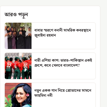
আরও পড়ুন
বাবার স্মরণে বনানী সামরিক কবরস্থানে
জুবাইদা রহমান
নারী এশিয়া কাপ: ভারত–পাকিস্তান একই
গ্রুপে, কবে খেলবে বাংলাদেশ?
নতুন একক গান নিয়ে শ্রোতাদের সামনে
ফাহমিদা নবী