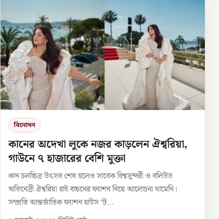
বিনোদন
কানের অদেখা লুকে নজর কাড়লেন ঐশ্বরিয়া,
গাউনে ৭ হাজারের বেশি মুক্তা
কান চলচ্চিত্র উৎসব শেষ হলেও সাবেক বিশ্বসুন্দরী ও বলিউড
অভিনেত্রী ঐশ্বরিয়া রাই বচ্চনের ফ্যাশন নিয়ে আলোচনা থামেনি।
সম্প্রতি আন্তর্জাতিক ফ্যাশন হাউস ‘ট...