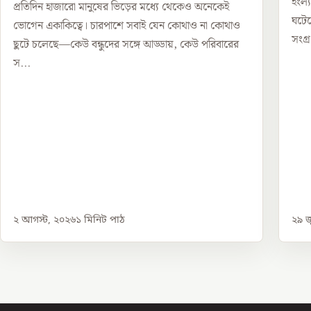
নতুন ঠিকানা
ইংল্
প্রতিদিন হাজারো মানুষের ভিড়ের মধ্যে থেকেও অনেকেই
ঘটে
ভোগেন একাকিত্বে। চারপাশে সবাই যেন কোথাও না কোথাও
সংগ্র
ছুটে চলেছে—কেউ বন্ধুদের সঙ্গে আড্ডায়, কেউ পরিবারের
স...
২ আগস্ট, ২০২৬
১
মিনিট পাঠ
২৯ জ