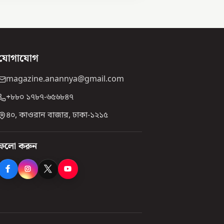
যোগাযোগ
magazine.anannya@gmail.com
+৮৮০ ১৭৮৭-৬৫৬৮৪৭
৪০, কাওরান বাজার, ঢাকা-১২১৫
ফলো করুন