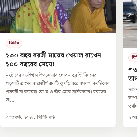
বিবিধ
১৩০ বছর বয়সী মায়ের খেয়াল রাখেন
বি
১০০ বছরের মেয়ে!
শতব
নাটোরের বড়াইগ্রাম উপজেলার গোপালপুর ইউনিয়নের
তাপ
গড়মাটি গ্রামের জরাজীর্ণ একটি ঝুপড়ি ঘরে বসবাস করছিলেন
দক্ষ
শতবর্ষী মা ফাতেমা বেগম ও তাঁর মেয়ে মানিকজান। বয়সের
তাপম
ভা...
পূর্ব
৩ আগস্ট, ২০২৬
১
মিনিট পাঠ
২ আগ