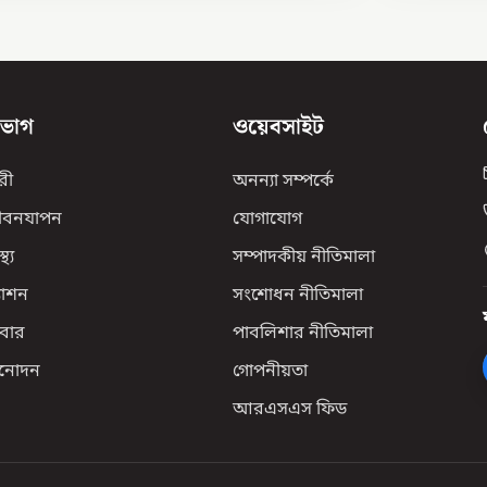
িভাগ
ওয়েবসাইট
রী
অনন্যা সম্পর্কে
ীবনযাপন
যোগাযোগ
্থ্য
সম্পাদকীয় নীতিমালা
যাশন
সংশোধন নীতিমালা
বার
পাবলিশার নীতিমালা
িনোদন
গোপনীয়তা
আরএসএস ফিড