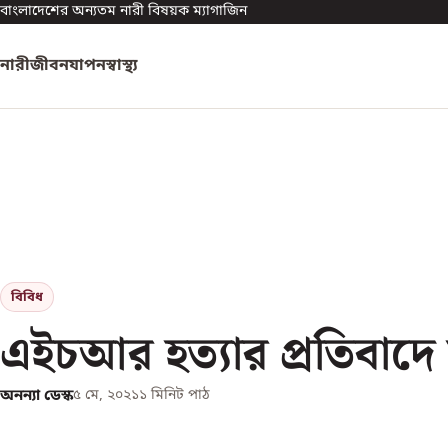
বাংলাদেশের অন্যতম নারী বিষয়ক ম্যাগাজিন
নারী
জীবনযাপন
স্বাস্থ্য
বিবিধ
এইচআর হত্যার প্রতিবাদে 
অনন্যা ডেস্ক
৫ মে, ২০২১
১
মিনিট পাঠ