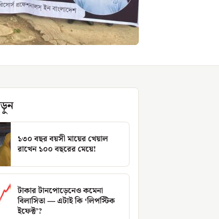
ড়ুন
১৩০ বছর বয়সী মায়ের খেয়াল
রাখেন ১০০ বছরের মেয়ে!
টাকার টানপোড়েনেও কমেনা
বিলাসিতা — এটাই কি ‘লিপস্টিক
ইফেক্ট’?