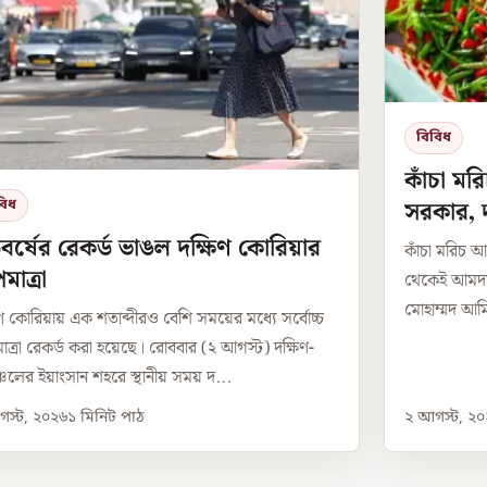
বিবিধ
কাঁচা ম
সরকার, 
বিধ
র্ষের রেকর্ড ভাঙল দক্ষিণ কোরিয়ার
কাঁচা মরিচ 
মাত্রা
থেকেই আমদানি
মোহাম্মদ আম
িণ কোরিয়ায় এক শতাব্দীরও বেশি সময়ের মধ্যে সর্বোচ্চ
াত্রা রেকর্ড করা হয়েছে। রোববার (২ আগস্ট) দক্ষিণ-
াঞ্চলের ইয়াংসান শহরে স্থানীয় সময় দ...
স্ট, ২০২৬
১
মিনিট পাঠ
২ আগস্ট, ২