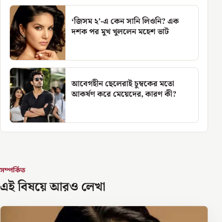
‘জিসম ২’-এ কেন সানি লিওনি? এক
দশক পর মুখ খুললেন মহেশ ভাট
আবেগহীন ছেলেরাই চুম্বকের মতো
আকর্ষণ করে মেয়েদের, কারণ কী?
সম্পর্কিত
এই বিষয়ে আরও লেখা