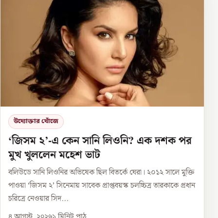
উদ্যোক্তার খোঁজে
‘জিসম ২’-এ কেন সানি লিওনি? এক দশক পর
মুখ খুললেন মহেশ ভাট
বলিউডে সানি লিওনির অভিষেক ছিল বিতর্কে ঘেরা। ২০১২ সালে মুক্তি
পাওয়া ‘জিসম ২’ সিনেমায় সাবেক প্রাপ্তবয়স্ক চলচ্চিত্র তারকাকে প্রধান
চরিত্রে নেওয়ার সিদ...
৪ আগস্ট, ২০২৬
১
মিনিট পাঠ