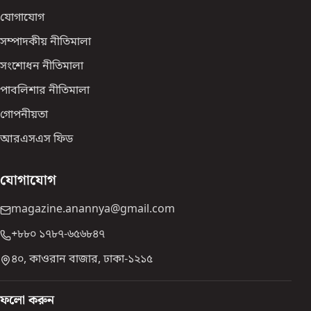
যোগাযোগ
সম্পাদকীয় নীতিমালা
সংশোধন নীতিমালা
পাবলিশার নীতিমালা
গোপনীয়তা
আরএসএস ফিড
যোগাযোগ
magazine.anannya@gmail.com
+৮৮০ ১৭৮৭-৬৫৬৮৪৭
৪০, কাওরান বাজার, ঢাকা-১২১৫
ফলো করুন