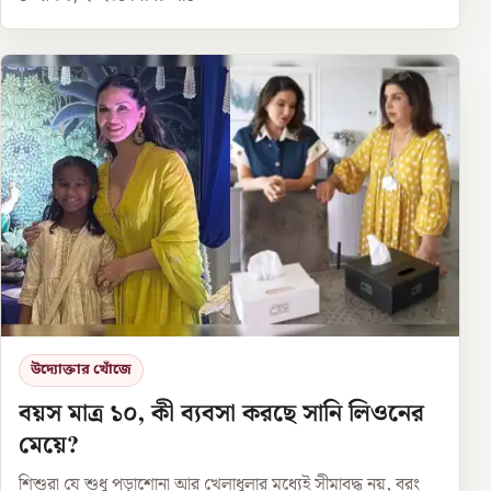
উদ্যোক্তার খোঁজে
বয়স মাত্র ১০, কী ব্যবসা করছে সানি লিওনের
মেয়ে?
শিশুরা যে শুধু পড়াশোনা আর খেলাধুলার মধ্যেই সীমাবদ্ধ নয়, বরং