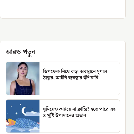
আরও পড়ুন
ডিপফেক নিয়ে কড়া অবস্থানে মৃণাল
ঠাকুর, আইনি ব্যবস্থার হুঁশিয়ারি
ঘুমিয়েও কাটছে না ক্লান্তি? হতে পারে এই
৪ পুষ্টি উপাদানের অভাব