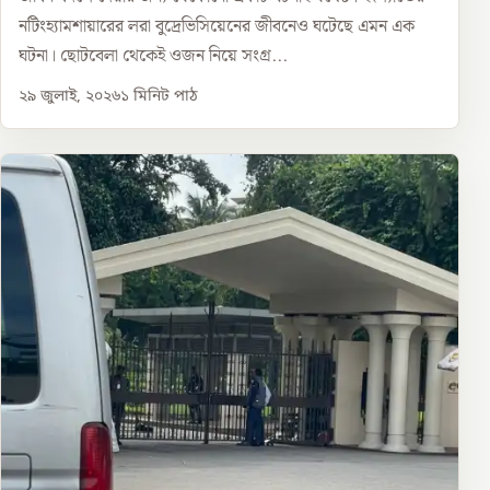
নটিংহ্যামশায়ারের লরা বুদ্রেভিসিয়েনের জীবনেও ঘটেছে এমন এক
ঘটনা। ছোটবেলা থেকেই ওজন নিয়ে সংগ্র...
২৯ জুলাই, ২০২৬
১
মিনিট পাঠ