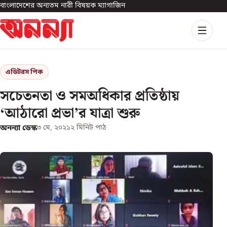
বাংলাদেশের অন্যতম নারী বিষয়ক ম্যাগাজিন
এডিটরস পিক
সচেতনতা ও সমঅধিকার প্রতিষ্ঠায়
‘আঠারো প্রভা’র যাত্রা শুরু
অনন্যা ডেস্ক
৩ মে, ২০২১
২
মিনিট পাঠ