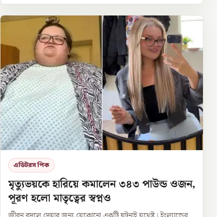
এডিটরস পিক
মৃত্যুভয়কে হারিয়ে কমালেন ৩৪৩ পাউন্ড ওজন,
পূরণ হলো মাতৃত্বের স্বপ্নও
জীবন বদলে দেয়ার জন্য যেকোনো একটি ঘটনাই যথেষ্ট। ইংল্যান্ডের