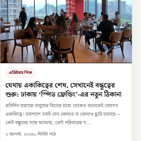
এডিটরস পিক
যেথায় একাকিত্বের শেষ, সেখানেই বন্ধুত্বের
শুরু: ঢাকায় ‘স্পিড ফ্রেন্ডিং’-এর নতুন ঠিকানা
প্রতিদিন হাজারো মানুষের ভিড়ের মধ্যে থেকেও অনেকেই ভোগেন
একাকিত্বে। চারপাশে সবাই যেন কোথাও না কোথাও ছুটে চলেছে—
কেউ বন্ধুদের সঙ্গে আড্ডায়, কেউ পরিবারের স...
২ আগস্ট, ২০২৬
১
মিনিট পাঠ