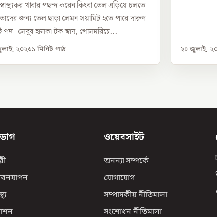
 স্বাস্থ্যকর খাবার পছন্দ করেন কিংবা তেল এড়িয়ে চলতে
 তাদের জন্য তেল ছাড়া লেমন সয়ামিট হতে পারে দারুণ
 পদ। লেবুর হালকা টক স্বাদ, গোলমরিচে...
ুলাই, ২০২৬
১
মিনিট পাঠ
২০ জুলাই, ২
িভাগ
ওয়েবসাইট
রী
অনন্যা সম্পর্কে
ীবনযাপন
যোগাযোগ
্থ্য
সম্পাদকীয় নীতিমালা
যাশন
সংশোধন নীতিমালা