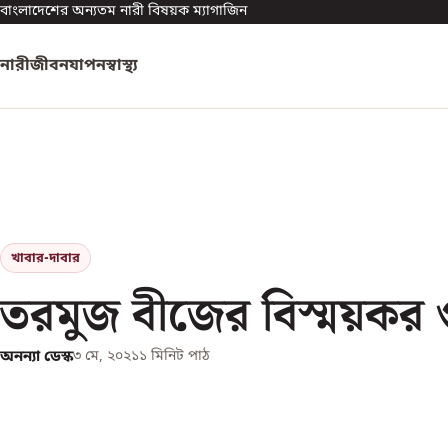
বাংলাদেশের অন্যতম নারী বিষয়ক ম্যাগাজিন
নারী
জীবনযাপন
স্বাস্থ্য
খাবার-দাবার
তরমুজ বীজের বিস্ময়কর 
অনন্যা ডেস্ক
৩ মে, ২০২১
১
মিনিট পাঠ