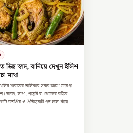
র
তে ভিন্ন স্বাদ, বানিয়ে দেখুন ইলিশ
ঁচা মাখা
াঙালির খাবারের তালিকায় সবার আগে জায়গা
িশ। ভাজা, ভাপা, পাতুরি বা ঝোলের বাইরে
ি জনপ্রিয় ও ঐতিহ্যবাহী পদ হলো কাঁচা...