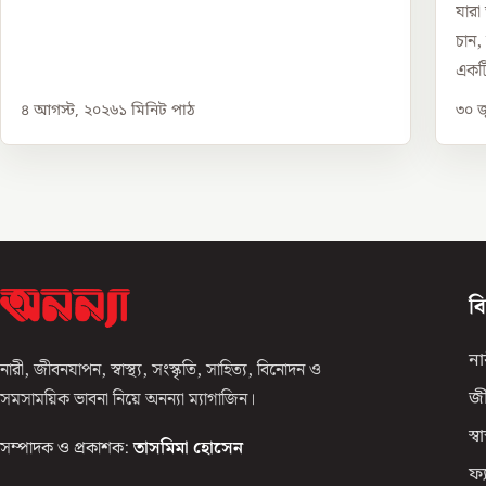
যারা
চান,
একটি
৪ আগস্ট, ২০২৬
১
মিনিট পাঠ
৩০ জ
ব
না
নারী, জীবনযাপন, স্বাস্থ্য, সংস্কৃতি, সাহিত্য, বিনোদন ও
সমসাময়িক ভাবনা নিয়ে অনন্যা ম্যাগাজিন।
জ
স্বাস
সম্পাদক ও প্রকাশক:
তাসমিমা হোসেন
ফ্