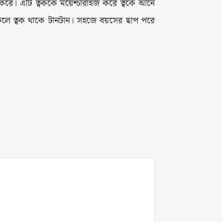
করে। এটি ত্বককে ময়েশ্চারাইজ করে ত্বকে আনে
ফলে ত্বক থাকে টানটান। সহজে বয়সের ছাপ পরে