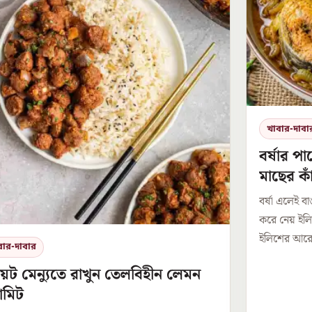
খাবার-দাবা
বর্ষার পা
মাছের কা
বর্ষা এলেই ব
করে নেয় ইল
ইলিশের আরেকট
বার-দাবার
়েট মেন্যুতে রাখুন তেলবিহীন লেমন
ামিট