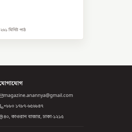
০২৬
১
মিনিট পাঠ
যোগাযোগ
magazine.anannya@gmail.com
+৮৮০ ১৭৮৭-৬৫৬৮৪৭
৪০, কাওরান বাজার, ঢাকা-১২১৫