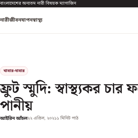
বাংলাদেশের অন্যতম নারী বিষয়ক ম্যাগাজিন
নারী
জীবনযাপন
স্বাস্থ্য
খাবার-দাবার
ফ্রুট স্মুদি: স্বাস্থ্যকর চার
পানীয়
আইরিন আঁচল
২২ এপ্রিল, ২০২১
১
মিনিট পাঠ