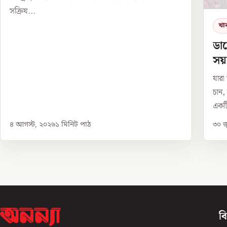
সক্রিয...
খা
ডায
সয়
যারা
চান,
একটি
৪ আগস্ট, ২০২৬
১
মিনিট পাঠ
৩০ জ
ব