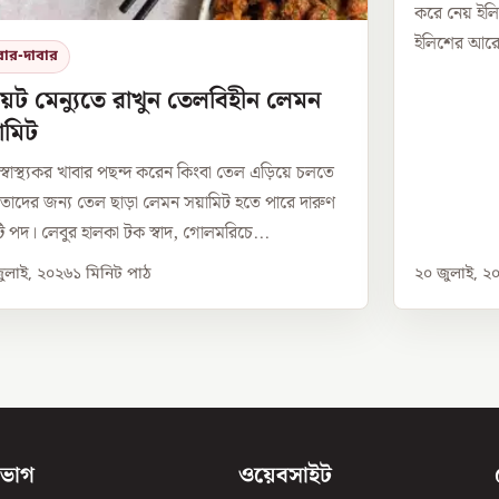
করে নেয় ইল
ইলিশের আরেকট
বার-দাবার
়েট মেন্যুতে রাখুন তেলবিহীন লেমন
ামিট
 স্বাস্থ্যকর খাবার পছন্দ করেন কিংবা তেল এড়িয়ে চলতে
 তাদের জন্য তেল ছাড়া লেমন সয়ামিট হতে পারে দারুণ
 পদ। লেবুর হালকা টক স্বাদ, গোলমরিচে...
ুলাই, ২০২৬
১
মিনিট পাঠ
২০ জুলাই, ২
িভাগ
ওয়েবসাইট