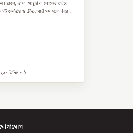
িশ। ভাজা, ভাপা, পাতুরি বা ঝোলের বাইরে
ি জনপ্রিয় ও ঐতিহ্যবাহী পদ হলো কাঁচা...
০২৬
১
মিনিট পাঠ
যোগাযোগ