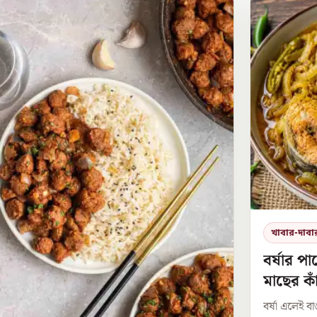
খাবার-দাবা
বর্ষার পা
মাছের কা
বর্ষা এলেই ব