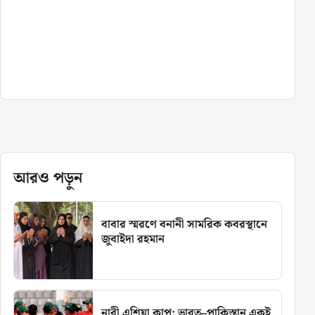
আরও পড়ুন
বাবার স্মরণে বনানী সামরিক কবরস্থানে
জুবাইদা রহমান
নারী এশিয়া কাপ: ভারত–পাকিস্তান একই