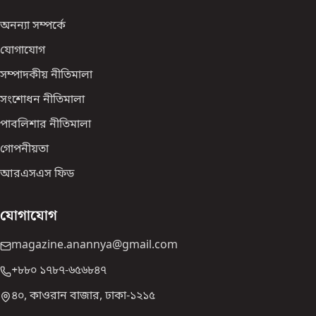
অনন্যা সম্পর্কে
যোগাযোগ
সম্পাদকীয় নীতিমালা
সংশোধন নীতিমালা
পাবলিশার নীতিমালা
গোপনীয়তা
আরএসএস ফিড
যোগাযোগ
magazine.anannya@gmail.com
+৮৮০ ১৭৮৭-৬৫৬৮৪৭
৪০, কাওরান বাজার, ঢাকা-১২১৫