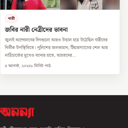
নারী
জবির নারী নেত্রীদের ভাবনা
জুলাই আন্দোলনের দিনগুলো আরও উত্তাল হয়ে উঠেছিল নারীদের
নির্ভীক উপস্থিতিতে। পুলিশের জলকামান, টিয়ারগ্যাসের শেল আর
লাঠিচার্জের মুখেও ব্যানার হাতে, আহতদের...
৫ আগস্ট, ২০২৬
১
মিনিট পাঠ