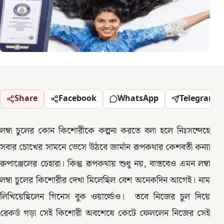
Share
Facebook
WhatsApp
Telegram
লম্বা চুলের কোন কিশোরীকে কল্পনা করতে বলা হলে নিঃসন্দেহে
সবার চোখের সামনে ভেসে উঠবে জার্মান রূপকথার কেশবতী কন্যা
রুপাঞ্জেলের চেহারা। কিন্তু রূপকথায় শুধু নয়, বাস্তবেও এমন লম্বা
লম্বা চুলের কিশোরীর দেখা মিলেছিল বেশ অনেকদিন আগেই। নাম
লিখিয়েছিলেন গিনেস বুক ওয়ার্ল্ডেও। তবে নিজের চুল দিয়ে
রেকর্ড গড়া সেই কিশোরী অবশেষে কেটে ফেললেন নিজের সেই