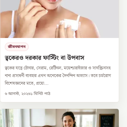
জীবনযাপন
ত্বকেরও দরকার ফাস্টিং বা উপবাস
ত্বকের যত্নে টোনার, সেরাম, রেটিনল, ময়েশ্চারাইজার ও সানস্ক্রিনসহ
নানা প্রসাধনী ব্যবহার এখন অনেকের দৈনন্দিন অভ্যাস। তবে চর্মরোগ
বিশেষজ্ঞদের মতে, প্রয়ো...
৬ আগস্ট, ২০২৬
১
মিনিট পাঠ