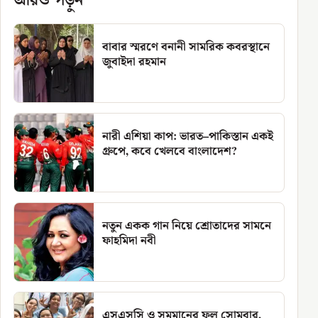
আরও পড়ুন
বাবার স্মরণে বনানী সামরিক কবরস্থানে
জুবাইদা রহমান
নারী এশিয়া কাপ: ভারত–পাকিস্তান একই
গ্রুপে, কবে খেলবে বাংলাদেশ?
নতুন একক গান নিয়ে শ্রোতাদের সামনে
ফাহমিদা নবী
এসএসসি ও সমমানের ফল সোমবার,