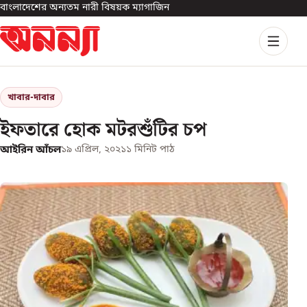
বাংলাদেশের অন্যতম নারী বিষয়ক ম্যাগাজিন
খাবার-দাবার
ইফতারে হোক মটরশুঁটির চপ
আইরিন আঁচল
১৯ এপ্রিল, ২০২১
১
মিনিট পাঠ