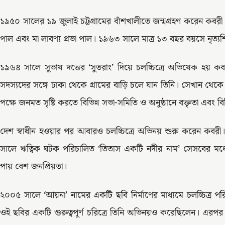
১৯৫০ সালের ১৯ জুলাই চট্টগ্রামের বাঁশখালীতে জন্মগ্রহণ করেন কবরী।
পাল এবং মা লাবণ্য প্রভা পাল। ১৯৬৩ সালে মাত্র ১৩ বছর বয়সে নৃত্যশ
১৯৬৪ সালে সুভাষ দত্তের ‘সুতরাং’ দিয়ে চলচ্চিত্রে অভিষেক হয় কবর
সদস্যদের সঙ্গে ঢাকা থেকে গ্রামের বাড়ি চলে যান তিনি। সেখান থেকে
পক্ষে জনমত সৃষ্টি করতে বিভিন্ন সভা-সমিতি ও অনুষ্ঠানে বক্তৃতা এবং ব
দেশ স্বাধীন হওয়ার পর আবারও চলচ্চিত্রে অভিনয় শুরু করেন কব
সালে ঋত্বিক ঘটক পরিচালিত ‘তিতাস একটি নদীর নাম’ সেসবের মধ্যে
পায় বেশ জনপ্রিয়তা।
২০০৫ সালে ‘আয়না’ নামের একটি ছবি নির্মাণের মাধ্যমে চলচ্চিত্
ওই ছবির একটি গুরুত্বপূর্ণ চরিত্রে তিনি অভিনয়ও করেছিলেন। এরপর