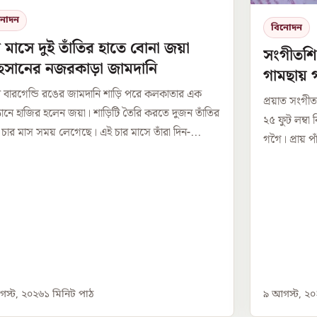
নোদন
বিনোদন
 মাসে দুই তাঁতির হাতে বোনা জয়া
সংগীতশিল্
সানের নজরকাড়া জামদানি
গামছায় গ
 বারগেন্ডি রঙের জামদানি শাড়ি পরে কলকাতার এক
প্রয়াত সংগীতশি
্ঠানে হাজির হলেন জয়া। শাড়িটি তৈরি করতে দুজন তাঁতির
২৫ ফুট লম্বা
চার মাস সময় লেগেছে। এই চার মাসে তাঁরা দিন-...
গগৈ। প্রায় প
স্ট, ২০২৬
১
মিনিট পাঠ
৯ আগস্ট, ২