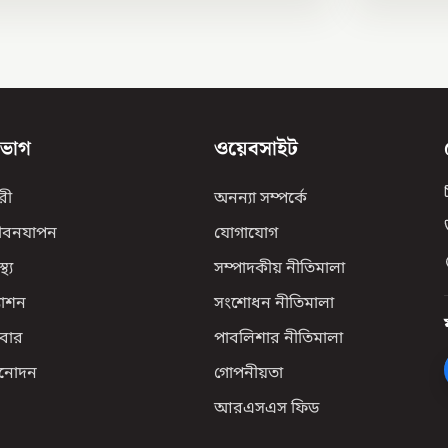
িভাগ
ওয়েবসাইট
রী
অনন্যা সম্পর্কে
ীবনযাপন
যোগাযোগ
্থ্য
সম্পাদকীয় নীতিমালা
যাশন
সংশোধন নীতিমালা
বার
পাবলিশার নীতিমালা
িনোদন
গোপনীয়তা
আরএসএস ফিড