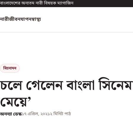
বাংলাদেশের অন্যতম নারী বিষয়ক ম্যাগাজিন
নারী
জীবনযাপন
স্বাস্থ্য
বিনোদন
চলে গেলেন বাংলা সিনেমার
মেয়ে’
অনন্যা ডেস্ক
১৭ এপ্রিল, ২০২১
২
মিনিট পাঠ