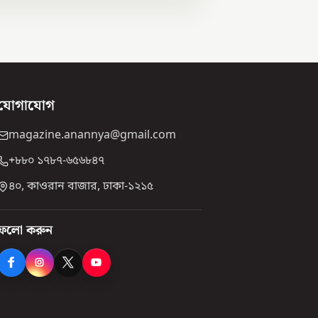
যোগাযোগ
magazine.anannya@gmail.com
+৮৮০ ১৭৮৭-৬৫৬৮৪৭
৪০, কাওরান বাজার, ঢাকা-১২১৫
ফলো করুন