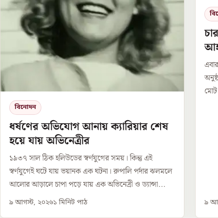
বি
চার
আহ
এবার
অনুষ
মোট 
বিনোদন
ধর্ষণের অভিযোগ আনায় ক্যারিয়ার শেষ
হয়ে যায় অভিনেত্রীর
১৯৩৭ সাল ঠিক হলিউডের স্বর্ণযুগের সময়। কিন্তু এই
স্বর্ণযুগেই ঘটে যায় ভয়ানক এক ঘটনা। রুপালি পর্দার ঝলমলে
আলোর আড়ালে চাপা পড়ে যায় এক অভিনেত্রী ও ড্যান্সা...
৯ আগস্ট, ২০২৬
১
মিনিট পাঠ
৯ আগ