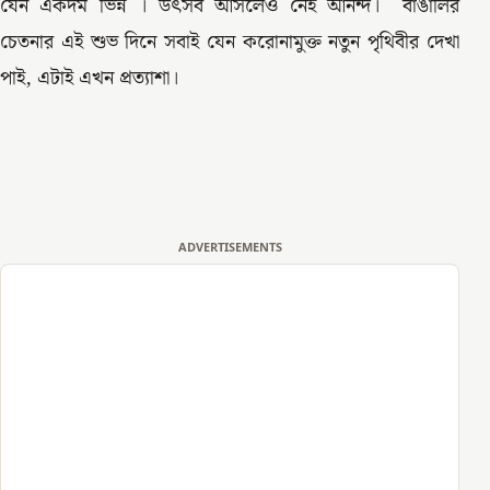
যেন একদম ভিন্ন । উৎসব আসলেও নেই আনন্দ। বাঙালির
চেতনার এই শুভ দিনে সবাই যেন করোনামুক্ত নতুন পৃথিবীর দেখা
পাই, এটাই এখন প্রত্যাশা।
ADVERTISEMENTS