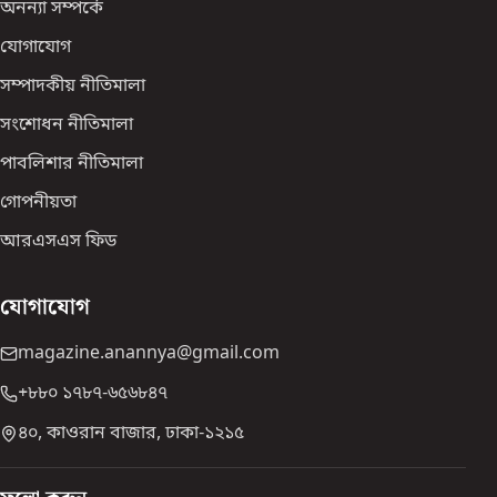
অনন্যা সম্পর্কে
যোগাযোগ
সম্পাদকীয় নীতিমালা
সংশোধন নীতিমালা
পাবলিশার নীতিমালা
গোপনীয়তা
আরএসএস ফিড
যোগাযোগ
magazine.anannya@gmail.com
+৮৮০ ১৭৮৭-৬৫৬৮৪৭
৪০, কাওরান বাজার, ঢাকা-১২১৫