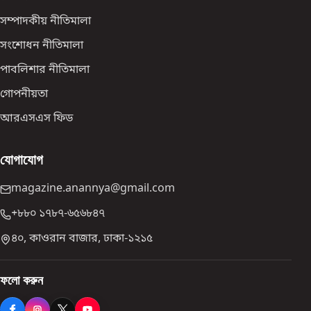
সম্পাদকীয় নীতিমালা
সংশোধন নীতিমালা
পাবলিশার নীতিমালা
গোপনীয়তা
আরএসএস ফিড
যোগাযোগ
magazine.anannya@gmail.com
+৮৮০ ১৭৮৭-৬৫৬৮৪৭
৪০, কাওরান বাজার, ঢাকা-১২১৫
ফলো করুন