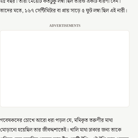
২৫ বছর। তারা মেয়েটি কতটুকু লম্বা ছিল তারও একটি ধারণা দেন।
তাদের মতে, ১৬৭ সেন্টিমিটার বা প্রায় সাড়ে ৫ ফুট লম্বা ছিল এই নারী।
ADVERTISEMENTS
গবেষকদের চোখে আরো ধরা পড়ল যে, মমিকৃত তরুণীর মাথা
মোড়ানো হয়েছিল তার জীবদ্দশাতেই। খালি মাথা ঢাকার জন্য তাকে