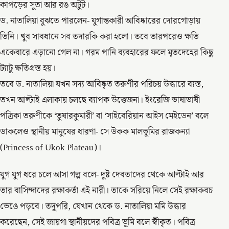
কাপড়ের সুতা আর রঙ অটুট।
ড. নাতালিয়া বুঝতে পারলেন- যুগান্তকারী আবিষ্কারের দোরগোড়ায়
তিনি। খুব সাবধানে সব তদারকি করা হলো। তবে তারপরেও ক্ষতি
একেবারে এড়ানো গেল না। গরম পানি ব্যবহারের ফলে মৃতদেহের কিছু
ট্যাটু ক্ষতিগ্রস্ত হয়।
তবে ড. নাতালিয়া যখন সদ্য আবিষ্কৃত তরুণীর পরিচয় উদ্ধারে ব্যস্ত,
তখন আল্টাই এলাকায় চলছে ব্যাপক উত্তেজনা। ইংরেজি ভাষাভাষী
পত্রিকা তরুণীকে ‘তুষারকুমারী’ বা ‘সাইবেরিয়ান আইস মেইডেন’ বলে
ডাকলেও স্থানীয় মানুষের ধারণা- সে উকক মালভূমির রাজকন্যা
(Princess of Ukok Plateau)।
যুগ যুগ ধরে চলে আসা গল্প বলে- দুষ্ট দেবতাদের থেকে আল্টাই আর
তার বাসিন্দাদের রক্ষাকর্তা এই নারী। তাকে সরিয়ে নিলে সেই রক্ষাকবচ
ভেঙে পড়বে। তদুপরি, যেখান থেকে ড. নাতালিয়া মমি উদ্ধার
করেছেন, সেই জায়গা স্থানীয়দের পবিত্র ভূমি বলে স্বীকৃত। পবিত্র