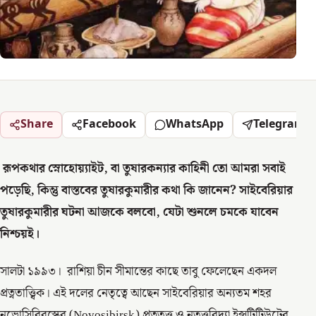
Share
Facebook
WhatsApp
Telegram
রূপকথার স্নোহোয়্যাইট, বা তুষারকন্যার কাহিনী তো আমরা সবাই
পড়েছি, কিন্তু বাস্তবের তুষারকুমারীর কথা কি জানেন? সাইবেরিয়ার
তুষারকুমারীর ঘটনা আজকে বলবো, যেটা শুনলে চমকে যাবেন
নিশ্চয়ই।
সালটা ১৯৯৩। রাশিয়া চীন সীমান্তের কাছে তাবু ফেলেছেন একদল
প্রত্নতাত্ত্বিক। এই দলের নেতৃত্বে আছেন সাইবেরিয়ার অন্যতম শহর
নভোসিবির্‌স্কের (Novosibirsk) প্রত্নতত্ত্ব ও নৃতত্ত্ববিদ্যা ইন্সটিটিউটের