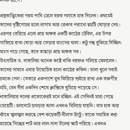
দশক আগে।
প্রত্নতাত্ত্বিকেরা গরম পানি ঢেলে বরফ গলাতে হাত দিলেন। প্রথমেই
তাদের দৃষ্টিগোচর হলো লাগাম আর রেকাব পরানো ছয়টি ঘোড়ার দেহ।
এরপর বেরিয়ে এলো প্রায় অক্ষত একটি কাঠের টেবিল, এর উপর
সাজিয়ে রাখা ঘোড়া আর ভেড়ার মাংসের থালা। কটু গন্ধ বুঝিয়ে দিচ্ছিল-
মাংস পচে গেছে, তবে তাছাড়া প্রায় অক্ষত সব।
উৎসাহিত ড. নাতালিয়া অনেক কষ্টে বাকি বরফও গলিয়ে ফেললেন।
তাদের সামনে এবার উন্মোচিত হলো কাঠের কফিন। ডালা খুলে সবাই
চমকে গেল। ভেতরে একপাশে মুখ ফিরিয়ে শুইয়ে রাখা এক তরুণীর
মমি, যেন দীর্ঘ একদিন শেষে ক্লান্তিতে ঘুমিয়ে পড়েছে সে।
নাতালিয়ার দলের প্রত্যেকেরই মনে হচ্ছিল- এই সেদিনই মারা গেছে
মেয়েটি। হলদেটে চামড়ার আভা এখনও মিলিয়ে যায়নি। বাম হাত আর
কাঁধে জ্বলজ্বল করছে বেশ কয়েকটি নীলাভ ট্যাটু। তাকে সমাহিত করা
হয়েছে সিল্কের শার্ট আর লাল-সাদা উলের স্কার্ট পরিয়ে। এখনও