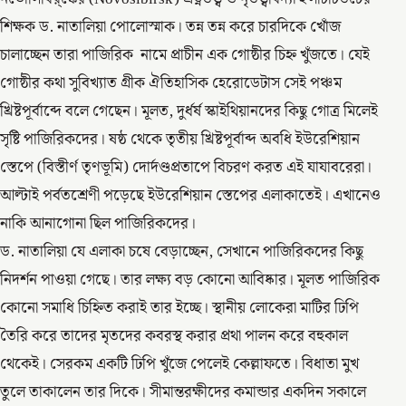
শিক্ষক ড. নাতালিয়া পোলোস্মাক। তন্ন তন্ন করে চারদিকে খোঁজ
চালাচ্ছেন তারা পাজিরিক নামে প্রাচীন এক গোষ্ঠীর চিহ্ন খুঁজতে। যেই
গোষ্ঠীর কথা সুবিখ্যাত গ্রীক ঐতিহাসিক হেরোডেটাস সেই পঞ্চম
খ্রিষ্টপূর্বাব্দে বলে গেছেন। মূলত, দুর্ধর্ষ স্কাইথিয়ানদের কিছু গোত্র মিলেই
সৃষ্টি পাজিরিকদের। ষষ্ঠ থেকে তৃতীয় খ্রিষ্টপূর্বাব্দ অবধি ইউরেশিয়ান
স্তেপে (বিস্তীর্ণ তৃণভূমি) দোর্দণ্ডপ্রতাপে বিচরণ করত এই যাযাবরেরা।
আল্টাই পর্বতশ্রেণী পড়েছে ইউরেশিয়ান স্তেপের এলাকাতেই। এখানেও
নাকি আনাগোনা ছিল পাজিরিকদের।
ড. নাতালিয়া যে এলাকা চষে বেড়াচ্ছেন, সেখানে পাজিরিকদের কিছু
নিদর্শন পাওয়া গেছে। তার লক্ষ্য বড় কোনো আবিষ্কার। মূলত পাজিরিক
কোনো সমাধি চিহ্নিত করাই তার ইচ্ছে। স্থানীয় লোকেরা মাটির ঢিপি
তৈরি করে তাদের মৃতদের কবরস্থ করার প্রথা পালন করে বহুকাল
থেকেই। সেরকম একটি ঢিপি খুঁজে পেলেই কেল্লাফতে। বিধাতা মুখ
তুলে তাকালেন তার দিকে। সীমান্তরক্ষীদের কমান্ডার একদিন সকালে