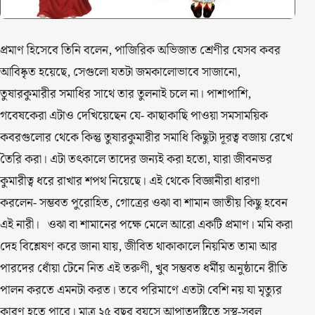
প্রমাণ হিসেবে তিনি বলেন, পাজিরিক অভিজাত শ্রেণীর যেসব কবর
আবিষ্কৃত হয়েছে, সেগুলো যতটা জমকালোভাবে সাজানো,
তুষারকুমারীর সমাধির সাথে তার তুলনাই চলে না। পাশাপাশি,
গবেষকেরা এটাও দেখিয়েছেন যে- কাছাকাছি পাওয়া সমসাময়িক
কবরগুলোর থেকে কিন্তু তুষারকুমারীর সমাধি কিছুটা দূরত্ব বজায় রেখে
তৈরি করা। এটা তৎকালে তাদের জন্যই করা হতো, যারা জীবনভর
কুমারীত্ব ধরে রাখার শপথ নিয়েছে। এই থেকে বিজ্ঞানীরা ধারণা
করলেন- সম্ভবত পুরোহিত, গোত্রের ওঝা বা শামান জাতীয় কিছু হবেন
এই নারী। ওঝা বা শামানের পক্ষে মেলে আরো একটি প্রমাণ। মমি করা
দেহ বিশ্লেষণ করে জানা যায়, জীবিত থাকাকালে নিয়মিত তামা আর
পারদের ধোঁয়া টেনে নিত এই তরুণী, খুব সম্ভবত ধর্মীয় অনুষ্ঠানে রীতি
পালন করতে এমনটা করত। তবে পরিমাণে এতটা বেশি নয় যা মৃত্যুর
কারণ হতে পারে। মাত্র ২৫ বছর বয়সে আপাতদৃষ্টিতে সুস্থ-সবল