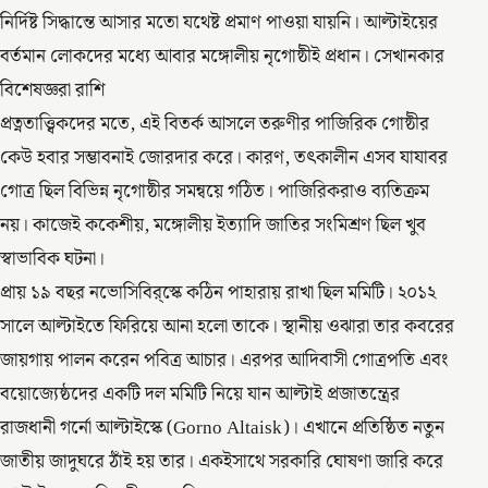
নির্দিষ্ট সিদ্ধান্তে আসার মতো যথেষ্ট প্রমাণ পাওয়া যায়নি। আল্টাইয়ের
বর্তমান লোকদের মধ্যে আবার মঙ্গোলীয় নৃগোষ্ঠীই প্রধান। সেখানকার
বিশেষজ্ঞরা রাশি
প্রত্নতাত্ত্বিকদের মতে, এই বিতর্ক আসলে তরুণীর পাজিরিক গোষ্ঠীর
কেউ হবার সম্ভাবনাই জোরদার করে। কারণ, তৎকালীন এসব যাযাবর
গোত্র ছিল বিভিন্ন নৃগোষ্ঠীর সমন্বয়ে গঠিত। পাজিরিকরাও ব্যতিক্রম
নয়। কাজেই ককেশীয়, মঙ্গোলীয় ইত্যাদি জাতির সংমিশ্রণ ছিল খুব
স্বাভাবিক ঘটনা।
প্রায় ১৯ বছর নভোসিবির্‌স্কে কঠিন পাহারায় রাখা ছিল মমিটি। ২০১২
সালে আল্টাইতে ফিরিয়ে আনা হলো তাকে। স্থানীয় ওঝারা তার কবরের
জায়গায় পালন করেন পবিত্র আচার। এরপর আদিবাসী গোত্রপতি এবং
বয়োজ্যেষ্ঠদের একটি দল মমিটি নিয়ে যান আল্টাই প্রজাতন্ত্রের
রাজধানী গর্নো আল্টাইস্কে (Gorno Altaisk)। এখানে প্রতিষ্ঠিত নতুন
জাতীয় জাদুঘরে ঠাঁই হয় তার। একইসাথে সরকারি ঘোষণা জারি করে