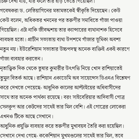
চিহ্ন দেখা যায়, যার ফলে তার হাড় ভেঙে গিয়েছিল।
গবেষকরা ড. লেতিয়াগিনের মতামতকেই স্বীকৃতি দিয়েছেন। কেউ
কেউ বলেন, অধিকতর খননের পর তরুণীর সমাধিতে গাঁজা পাওয়া
গিয়েছিল। এটা নাকি জীবদ্দশায় তার ক্যান্সারের ব্যথানাশক হিসেবে
ব্যবহৃত হতো। প্রাচীন সভ্যতায় ব্যথা উপশমে গাঁজার ভূমিকা অবশ্য
নতুন নয়। ইউরেশিয়ান সভ্যতার উচ্চপদস্থ অনেক ব্যক্তিই একই কারণে
গাঁজা ব্যবহার করতেন।
নৃতাত্ত্বিক দিক থেকে তুষার কুমারীর উৎপত্তি নিয়ে খোদ রাশিয়াতেই
তুমুল বিতর্ক আছে। রাশিয়ান একাডেমি অব সায়েন্সেস ডিএনএ বিশ্লেষণ
করে দেখতে পেয়েছে- আধুনিক কালের আল্টাইয়ের অধিবাসীদের
সাথে তার অনেক পার্থক্য রয়েছে। বরং সাইবেরিয়ার আদিবাসী গোত্র
সেলকূপ আর কেটদের সাথেই তার মিল বেশি। এই গোত্রের লোকেরা
এখনও টিকে আছে সেখানে।
আধুনিক প্রযুক্তি ব্যবহার করে তরুণীর মুখাবয়ব তৈরি করা হয়েছিল।
সেখানে দেখা গেছে- ককেশিয়ান মুখমণ্ডলের সাথেই তার মিল, তবে