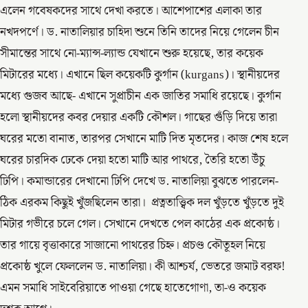
এলেন গবেষকদের সাথে দেখা করতে। আশেপাশের এলাকা তার
নখদপর্ণে। ড. নাতালিয়ার চাহিদা শুনে তিনি তাদের নিয়ে গেলেন চীন
সীমান্তের সাথে নো-ম্যান্স-ল্যান্ড যেখানে শুরু হয়েছে, তার কয়েক
মিটারের মধ্যে। এখানে ছিল কয়েকটি কুর্গান (kurgans)। স্থানীয়দের
মধ্যে গুজব আছে- এখানে সুপ্রাচীন এক জাতির সমাধি রয়েছে। কুর্গান
হলো স্থানীয়দের কবর দেয়ার একটি কৌশল। গাছের গুঁড়ি দিয়ে তারা
ঘরের মতো বানাত, তারপর সেখানে মাটি দিত মৃতদের। কাজ শেষ হলে
ঘরের চারদিক ঢেকে দেয়া হতো মাটি আর পাথরে, তৈরি হতো উঁচু
ঢিপি। কমান্ডারের দেখানো ঢিপি দেখে ড. নাতালিয়া বুঝতে পারলেন-
ঠিক এরকম কিছুই খুঁজছিলেন তারা। প্রত্নতাত্ত্বিক দল খুঁড়তে খুঁড়তে দুই
মিটার গভীরে চলে গেল। সেখানে দেখতে পেল কাঠের এক প্রকোষ্ঠ।
তার গায়ে বৃত্তাকারে সাজানো পাথরের চিহ্ন। প্রচণ্ড কৌতূহল নিয়ে
প্রকোষ্ঠ খুলে ফেললেন ড. নাতালিয়া। কী আশ্চর্য, ভেতরে জমাট বরফ!
এমন সমাধি সাইবেরিয়াতে পাওয়া গেছে হাতেগোণা, তা-ও কয়েক