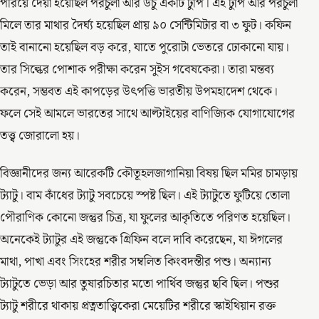
পরিয়ে দেয়া হয়েছিল পরচুলা আর উঁচু একটি টুপি। এই টুপি আর পরচুলা
মিলে তার মাথার দৈর্ঘ্য হয়েছিল প্রায় ৯০ সেন্টিমিটার বা ৩ ফুট। কফিন
তাই বানানো হয়েছিল বড় করে, যাতে পুরোটা ভেতরে ঢোকানো যায়।
তার সিল্কের পোশাক পরীক্ষা করেন সুইস গবেষকেরা। তারা মন্তব্য
করেন, সম্ভবত এই কাপড়ের উৎপত্তি ভারতীয় উপমহাদেশ থেকে।
ফলে সেই আমলে ভারতের সাথে আল্টাইয়ের বাণিজ্যিক যোগাযোগের
তত্ত্ব জোরালো হয়।
বিজ্ঞানীদের জন্য আরেকটি কৌতূহলজাগানিয়া বিষয় ছিল মমির চামড়ায়
ট্যাটু। বাম কাঁধের ট্যাটু সবচেয়ে স্পষ্ট ছিল। এই ট্যাটুতে ফুটিয়ে তোলা
পৌরাণিক কোনো জন্তুর চিত্র, যা ফুলের আকৃতিতে পরিণত হয়েছিল।
অনেকেই ট্যাটুর এই জন্তুকে গ্রিফিন বলে দাবি করেছেন, যা ঈগলের
মাথা, পাখা এবং সিংহের শরীর সম্বলিত কিংবদন্তীর পশু। অন্যান্য
ট্যাটুতে ভেড়া আর তুষারচিতার মতো পার্থিব জন্তুর ছবি ছিল। পশুর
ট্যাটু শরীরে থাকায় প্রত্নতাত্ত্বিকেরা মেয়েটির শরীরে স্কাইথিয়ান রক্ত