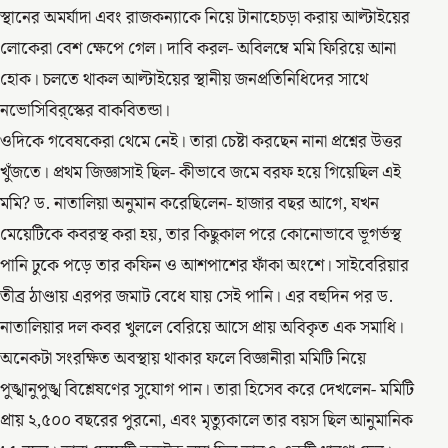
স্থানের অমর্যাদা এবং রাজকন্যাকে নিয়ে টানাহেচড়া করায় আল্টাইয়ের
লোকেরা বেশ ক্ষেপে গেল। দাবি করল- অবিলম্বে মমি ফিরিয়ে আনা
হোক। চলতে থাকল আল্টাইয়ের স্থানীয় জনপ্রতিনিধিদের সাথে
নভোসিবির্‌স্কের বাকবিতন্ডা।
ওদিকে গবেষকেরা থেমে নেই। তারা চেষ্টা করছেন নানা প্রশ্নের উত্তর
খুঁজতে। প্রথম জিজ্ঞাসাই ছিল- কীভাবে জমে বরফ হয়ে গিয়েছিল এই
মমি? ড. নাতালিয়া অনুমান করেছিলেন- হাজার বছর আগে, যখন
মেয়েটিকে কবরস্থ করা হয়, তার কিছুকাল পরে কোনোভাবে ভূগর্ভস্থ
পানি ঢুকে পড়ে তার কফিন ও আশপাশের ফাঁকা অংশে। সাইবেরিয়ার
তীব্র ঠাণ্ডায় এরপর জমাট বেধে যায় সেই পানি। এর বহুদিন পর ড.
নাতালিয়ার দল কবর খুললে বেরিয়ে আসে প্রায় অবিকৃত এক সমাধি।
অনেকটা সংরক্ষিত অবস্থায় থাকার ফলে বিজ্ঞানীরা মমিটি নিয়ে
পুঙ্খানুপুঙ্খ বিশ্লেষণের সুযোগ পান। তারা হিসেব করে দেখলেন- মমিটি
প্রায় ২,৫০০ বছরের পুরনো, এবং মৃত্যুকালে তার বয়স ছিল আনুমানিক