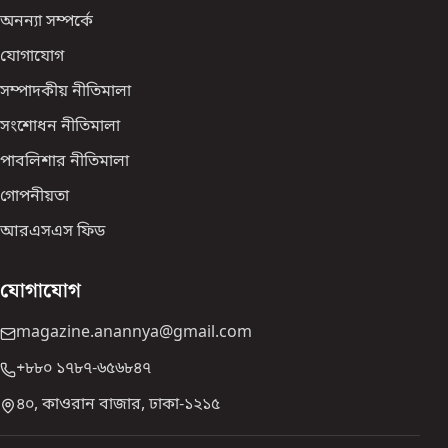
অনন্যা সম্পর্কে
যোগাযোগ
সম্পাদকীয় নীতিমালা
সংশোধন নীতিমালা
পাবলিশার নীতিমালা
গোপনীয়তা
আরএসএস ফিড
যোগাযোগ
magazine.anannya@gmail.com
+৮৮০ ১৭৮৭-৬৫৬৮৪৭
৪০, কাওরান বাজার, ঢাকা-১২১৫