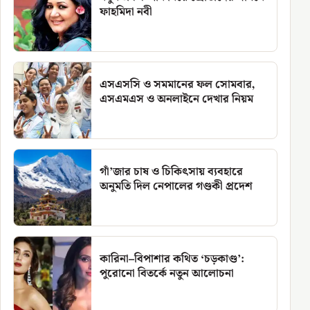
ফাহমিদা নবী
এসএসসি ও সমমানের ফল সোমবার,
এসএমএস ও অনলাইনে দেখার নিয়ম
গাঁ’জার চাষ ও চিকিৎসায় ব্যবহারে
অনুমতি দিল নেপালের গণ্ডকী প্রদেশ
কারিনা–বিপাশার কথিত ‘চড়কাণ্ড’:
পুরোনো বিতর্কে নতুন আলোচনা