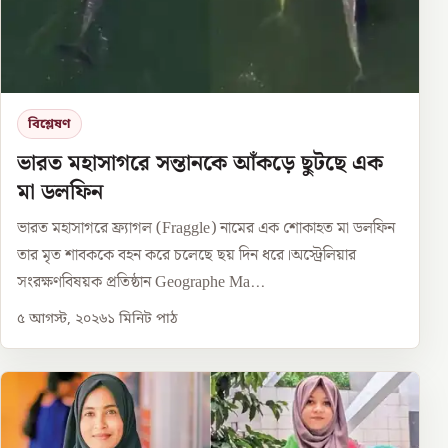
বিশ্লেষণ
ভারত মহাসাগরে সন্তানকে আঁকড়ে ছুটছে এক
মা ডলফিন
ভারত মহাসাগরে ফ্র্যাগল (Fraggle) নামের এক শোকাহত মা ডলফিন
তার মৃত শাবককে বহন করে চলেছে ছয় দিন ধরে।অস্ট্রেলিয়ার
সংরক্ষণবিষয়ক প্রতিষ্ঠান Geographe Ma...
৫ আগস্ট, ২০২৬
১
মিনিট পাঠ